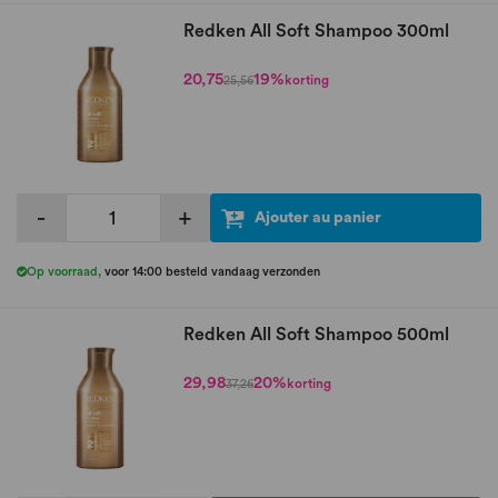
Redken All Soft Shampoo 300ml
20,75
19%
korting
25,56
-
+
Ajouter au panier
Op voorraad
,
voor 14:00 besteld vandaag verzonden
Redken All Soft Shampoo 500ml
29,98
20%
korting
37,26