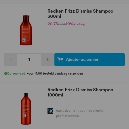
Redken Frizz Dismiss Shampoo
300ml
20,75
19%
korting
25,56
-
+
Ajouter au panier
Op voorraad
,
voor 14:00 besteld vandaag verzonden
Redken Frizz Dismiss Shampoo
1000ml
exclusivement pour les clients
professionnels