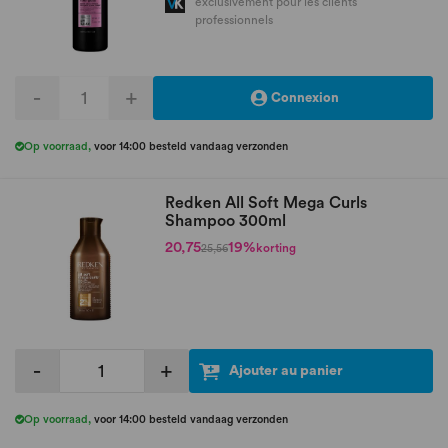
exclusivement pour les clients
professionnels
-
+
Connexion
Op voorraad
,
voor 14:00 besteld vandaag verzonden
Redken All Soft Mega Curls
Shampoo 300ml
20,75
19%
korting
25,56
-
+
Ajouter au panier
Op voorraad
,
voor 14:00 besteld vandaag verzonden