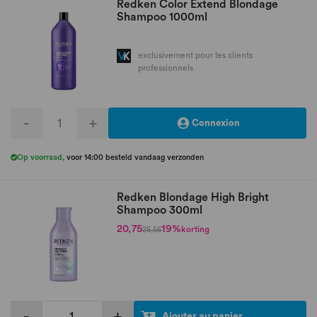
Redken Color Extend Blondage
Shampoo 1000ml
exclusivement pour les clients
professionnels
-
+
Connexion
Op voorraad
,
voor 14:00 besteld vandaag verzonden
Redken Blondage High Bright
Shampoo 300ml
20,75
19%
korting
25,56
-
+
Ajouter au panier