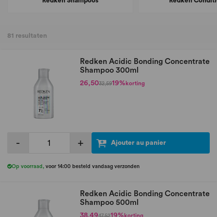
Redken Shampoos
Redken Conditi
81
resultaten
Redken Acidic Bonding Concentrate
Shampoo 300ml
26,50
19%
korting
32,59
-
+
Ajouter au panier
Op voorraad
,
voor 14:00 besteld vandaag verzonden
Redken Acidic Bonding Concentrate
Shampoo 500ml
38,49
19%
korting
47,52