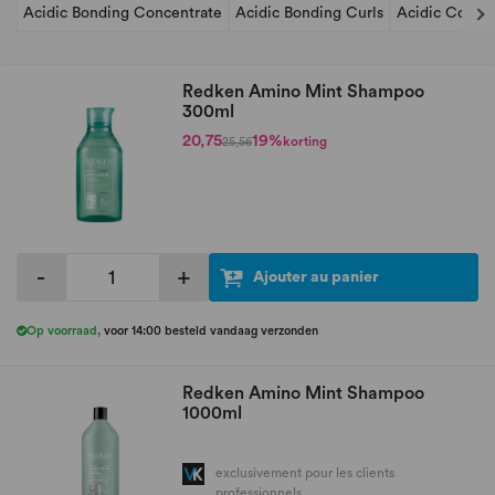
Acidic Bonding Concentrate
Acidic Bonding Curls
Acidic Color 
Redken Amino Mint Shampoo
300ml
20,75
19%
korting
25,56
-
+
Ajouter au panier
Op voorraad
,
voor 14:00 besteld vandaag verzonden
Redken Amino Mint Shampoo
1000ml
exclusivement pour les clients
professionnels