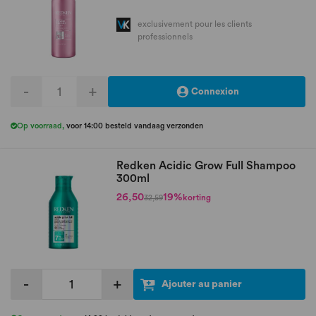
exclusivement pour les clients
professionnels
-
+
Connexion
Op voorraad
,
voor 14:00 besteld vandaag verzonden
Redken Acidic Grow Full Shampoo
300ml
26,50
19%
korting
32,59
-
+
Ajouter au panier