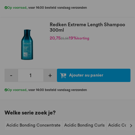
Op voorraad
,
voor 14:00 besteld vandaag verzonden
Redken Extreme Length Shampoo
300ml
20,75
19%
korting
25,56
-
+
Ajouter au panier
Op voorraad
,
voor 14:00 besteld vandaag verzonden
Welke serie zoek je?
Acidic Bonding Concentrate
Acidic Bonding Curls
Acidic Color 