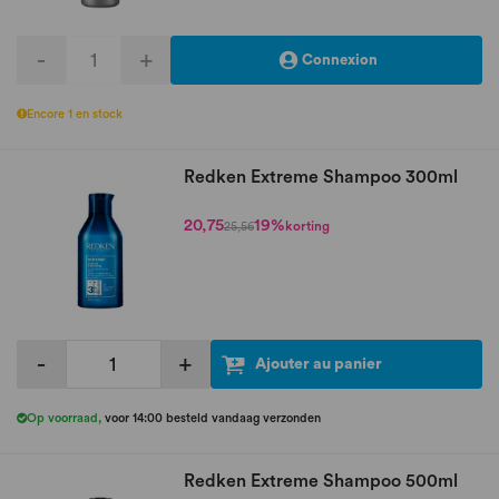
-
+
Connexion
Encore 1 en stock
Redken Extreme Shampoo 300ml
20,75
19%
korting
25,56
-
+
Ajouter au panier
Op voorraad
,
voor 14:00 besteld vandaag verzonden
Redken Extreme Shampoo 500ml