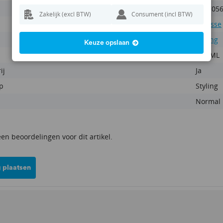
871705
Zakelijk (excl BTW)
Consument (incl BTW)
Mousse
Styling
Keuze opslaan
400 ML
ij
Ja
p
Styling
Normal
een beoordelingen voor dit artikel.
 plaatsen