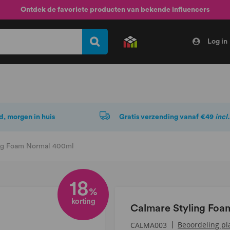
Ontdek de favoriete producten van bekende influencers
Log in
d, morgen in huis
Gratis verzending vanaf €49
incl
ng Foam Normal 400ml
18
%
korting
Calmare Styling Fo
Beoordeling pl
CALMA003