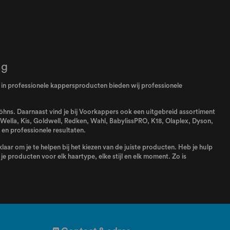
ng
el in professionele kappersproducten bieden wij professionele
 föhns. Daarnaast vind je bij Voorkappers ook een uitgebreid assortiment
Wella
,
Kis
,
Goldwell
,
Redken
,
Wahl
,
BabylissPRO
,
K18
,
Olaplex
,
Dyson
,
en professionele resultaten.
aar om je te helpen bij het kiezen van de juiste producten. Heb je hulp
e producten voor elk haartype, elke stijl en elk moment. Zo is