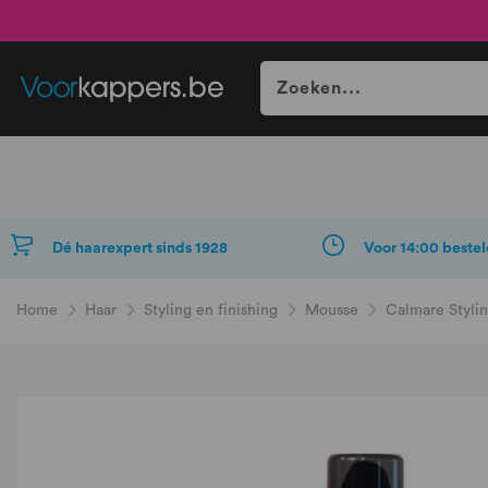
Dé haarexpert sinds 1928
Voor 14:00 bestel
Home
Haar
Styling en finishing
Mousse
Calmare Styli
Ga
naar
het
einde