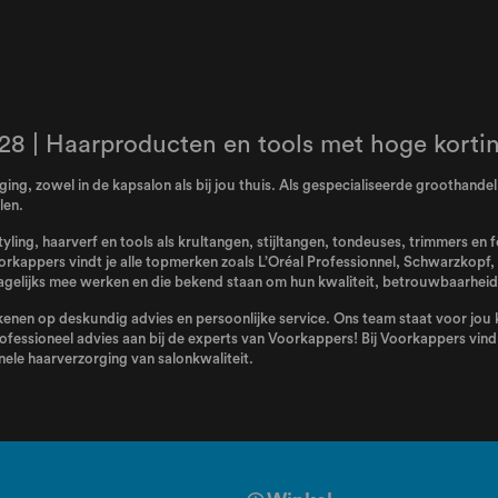
28 | Haarproducten en tools met hoge korti
ing, zowel in de kapsalon als bij jou thuis. Als gespecialiseerde groothand
len.
tyling, haarverf en tools als krultangen, stijltangen, tondeuses, trimmers en
orkappers vindt je alle topmerken zoals
L’Oréal Professionnel
,
Schwarzkopf
,
elijks mee werken en die bekend staan om hun kwaliteit, betrouwbaarheid 
enen op deskundig advies en persoonlijke service. Ons team staat voor jou kl
ofessioneel advies aan bij de experts van Voorkappers! Bij Voorkappers vind j
ele haarverzorging van salonkwaliteit.