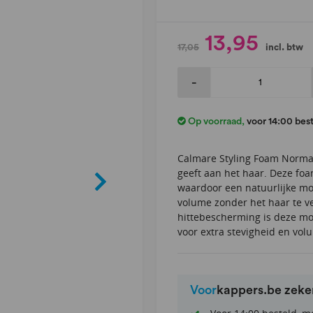
13,95
17,05
incl. btw
-
Op voorraad
,
voor 14:00 bes
Calmare Styling Foam Normal
geeft aan het haar. Deze foa
waardoor een natuurlijke mod
volume zonder het haar te ve
hittebescherming is deze mo
voor extra stevigheid en volu
Voor
kappers.be zek