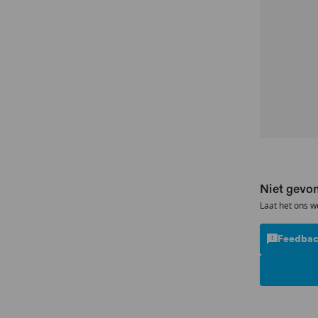
Niet gevon
Laat het ons w
Feedbac