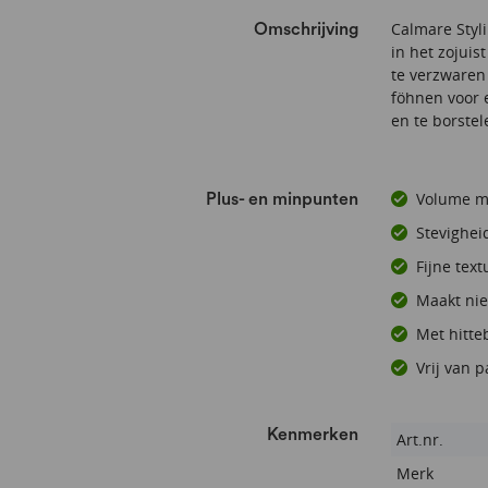
Calmare Styl
Omschrijving
in het zojuis
te verzwaren
föhnen voor e
en te borstel
Volume mo
Plus- en minpunten
Stevighei
Fijne text
Maakt nie
Met hitt
Vrij van 
Kenmerken
Kenmerken
Art.nr.
Merk