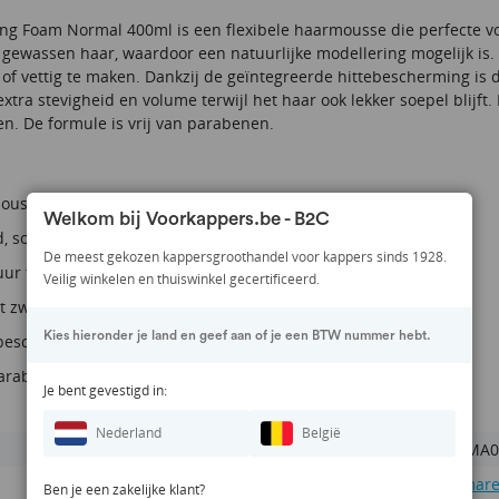
ing Foam Normal 400ml is een flexibele haarmousse die perfecte vo
t gewassen haar, waardoor een natuurlijke modellering mogelijk is
 of vettig te maken. Dankzij de geïntegreerde hittebescherming is
xtra stevigheid en volume terwijl het haar ook lekker soepel blijft.
en. De formule is vrij van parabenen.
usse met flexibele hold
Welkom bij Voorkappers.be - B2C
d, soepelheid en volume
De meest gekozen kappersgroothandel voor kappers sinds 1928.
uur trekt gemakkelijk in het haar
Veilig winkelen en thuiswinkel gecertificeerd.
t zwaar of vettig
Kies hieronder je land en geef aan of je een BTW nummer hebt.
ebescherming
parabenen
Je bent gevestigd in:
Nederland
België
CALMA0
Calmar
Ben je een zakelijke klant?