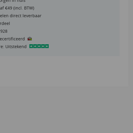
orgen in huis
af €49 (incl. BTW)
elen direct leverbaar
rdeel
1928
gecertificeerd
re: Uitstekend