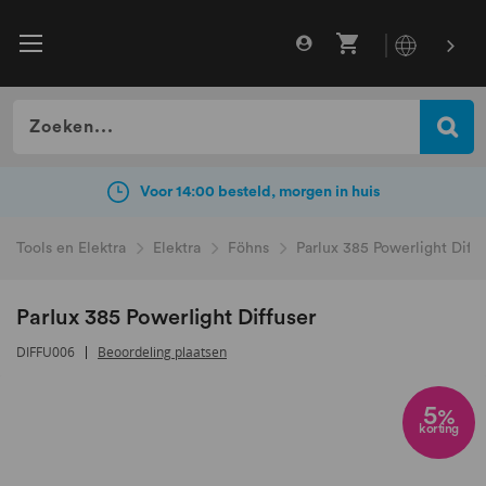
Gratis verzending vanaf €49
incl. BTW
Voor 14:00 besteld, morgen in huis
Tools en Elektra
Elektra
Föhns
Parlux 385 Powerlight Diffu
Parlux 385 Powerlight Diffuser
DIFFU006
Beoordeling plaatsen
Ga
naar
5
%
korting
het
einde
van