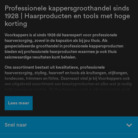
Professionele kappersgroothandel sinds
1928 | Haarproducten en tools met hoge
korting
Voorkappers is al sinds 1928 dé haarexpert voor professionele
haarverzorging, zowel in de kapsalon als bij jou thuis. Als
gespecialiseerde groothandel in professionele kappersproducten
bieden wij professionele haarproducten waarmee je ook thuis
salonwaardige resultaten kunt behalen.
Ons assortiment bestaat uit kwalitatieve, professionele
haarverzorging, styling, haarverf en tools als krultangen, stijltangen,
tondeuses, trimmers en föhns. Daarnaast vind je bij Voorkappers ook
een uitgebreid assortiment aan beautyproducten en alles wat je nodig
hebt voor jouw routine. Bij Voorkappers vindt je alle topmerken zoals
L’Oréal Professionnel
,
Schwarzkopf
,
Wella
,
Kis
,
Goldwell
,
Redken
,
Wahl
,
BabylissPRO
,
K18
,
Olaplex
,
Dyson
,
Malibu C
,
Valera
en nog veel
Lees meer
meer! Producten en merken waar kappers dagelijks mee werken en die
bekend staan om hun kwaliteit, betrouwbaarheid en professionele
resultaten.
Snel naar
Naast een breed assortiment en scherpe prijzen kun je bij Voorkappers
rekenen op deskundig advies en persoonlijke service. Ons team staat