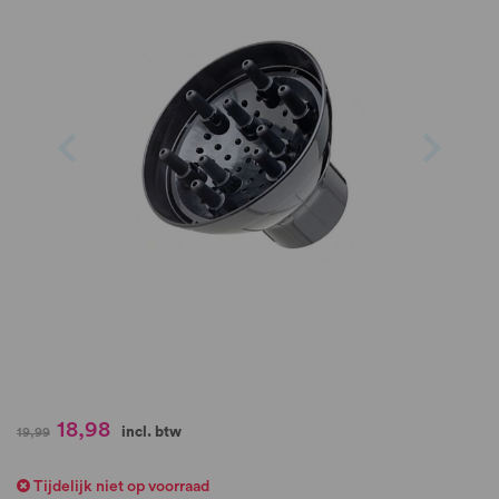
de
afbeeldingen-
gallerij
Ga
18,98
incl. btw
19,99
naar
het
Tijdelijk niet op voorraad
begin