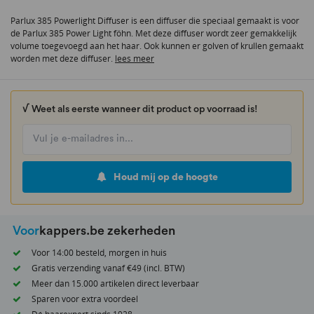
van
Parlux 385 Powerlight Diffuser is een diffuser die speciaal gemaakt is voor
de
de Parlux 385 Power Light föhn. Met deze diffuser wordt zeer gemakkelijk
afbeeldingen-
volume toegevoegd aan het haar. Ook kunnen er golven of krullen gemaakt
gallerij
worden met deze diffuser.
lees meer
√ Weet als eerste wanneer dit product op voorraad is!
Houd mij op de hoogte
Voor
kappers.be zekerheden
Voor 14:00 besteld, morgen in huis
Gratis verzending vanaf €49 (incl. BTW)
Meer dan 15.000 artikelen direct leverbaar
Sparen voor extra voordeel