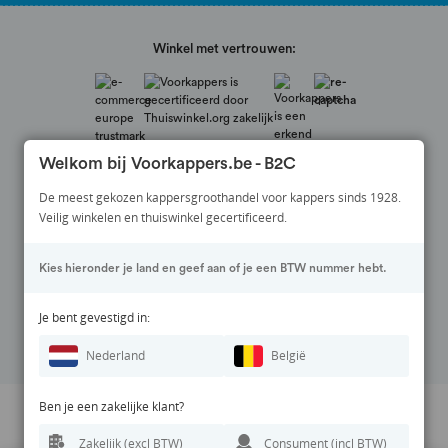
Winkel met vertrouwen:
Welkom bij Voorkappers.be - B2C
De meest gekozen kappersgroothandel voor kappers sinds 1928.
Veilig winkelen en thuiswinkel gecertificeerd.
Veilig betalen via:
Kies hieronder je land en geef aan of je een BTW nummer hebt.
Volg ons op:
Je bent gevestigd in:
Nederland
België
Ben je een zakelijke klant?
Prijswijzigingen en zetfouten voorbehouden. Alle vermelde prijzen zijn
Zakelijk (excl BTW)
Consument (incl BTW)
exclusief BTW en inclusief eventuele verzendkosten.