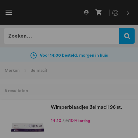
Gratis verzending vanaf €49
incl. BTW
Voor 14:00 besteld, morgen in huis
Merken
Belmacil
8
resultaten
Wimperblaadjes Belmacil 96 st.
14,10
10%
korting
15,69