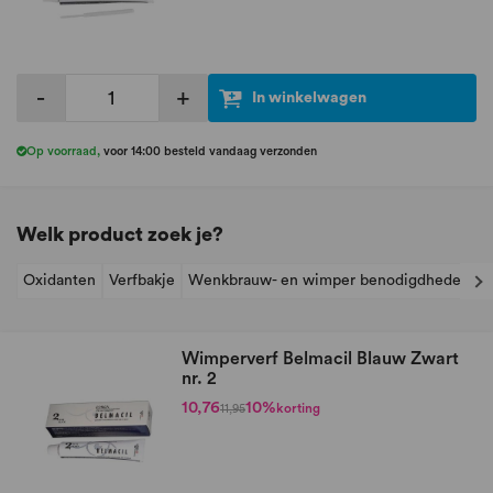
-
+
In winkelwagen
Op voorraad
,
voor 14:00 besteld vandaag verzonden
Welk product zoek je?
Oxidanten
Verfbakje
Wenkbrauw- en wimper benodigdheden
W
Wimperverf Belmacil Blauw Zwart
nr. 2
10,76
10%
korting
11,95