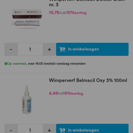
nr. 3
10,76
10%
korting
11,95
-
+
In winkelwagen
Op voorraad
,
voor 14:00 besteld vandaag verzonden
Wimperverf Belmacil Oxy 3% 100ml
6,49
10%
korting
7,19
-
+
In winkelwagen