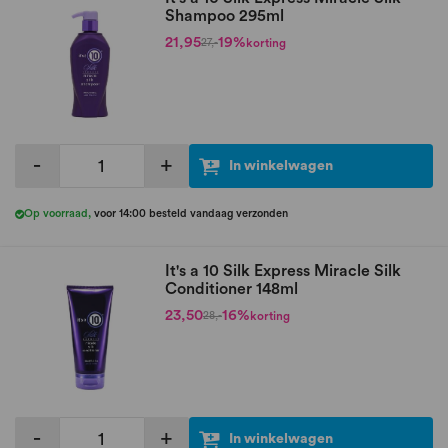
Shampoo 295ml
21,95
19%
korting
27,-
-
+
In winkelwagen
Op voorraad
,
voor 14:00 besteld vandaag verzonden
It's a 10 Silk Express Miracle Silk
Conditioner 148ml
23,50
16%
korting
28,-
-
+
In winkelwagen