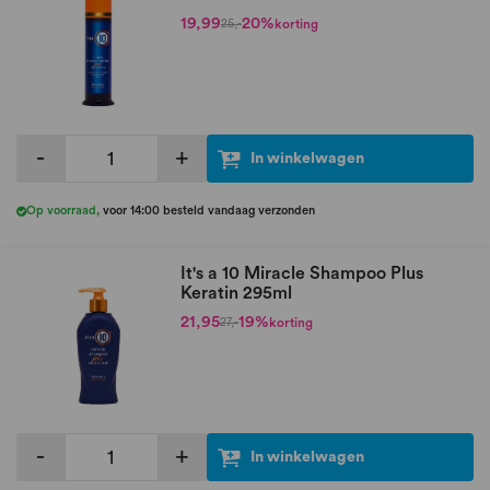
19,99
20%
korting
25,-
-
+
In winkelwagen
Op voorraad
,
voor 14:00 besteld vandaag verzonden
It's a 10 Miracle Shampoo Plus
Keratin 295ml
21,95
19%
korting
27,-
-
+
In winkelwagen