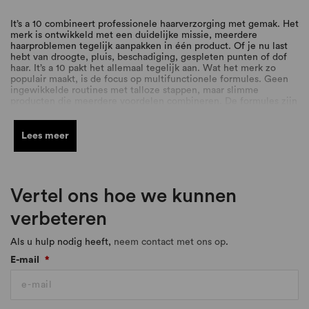
It’s a 10 combineert professionele haarverzorging met gemak. Het
merk is ontwikkeld met een duidelijke missie, meerdere
haarproblemen tegelijk aanpakken in één product. Of je nu last
hebt van droogte, pluis, beschadiging, gespleten punten of dof
haar. It’s a 10 pakt het allemaal tegelijk aan. Wat het merk zo
populair maakt, is de focus op multifunctionele formules. Geen
ingewikkelde routines met talloze stappen, maar slimme
producten die meerdere voordelen combineren. De formules zijn
geschikt voor dagelijks gebruik en werken voor vrijwel ieder
haartype.
Lees meer
Miracle-formule met 10 voordelen
Voedt droog en beschadigd haar
Herstelt glans
Vertel ons hoe we kunnen
Ontwart en maakt beter doorkambaar
verbeteren
Vermindert pluis
Helpt gespleten punten voorkomen
Als u hulp nodig heeft,
neem contact met ons op
.
Ondersteunt bij het verminderen van haarbreuk
Maakt het haar zijdezacht
E-mail
*
Beschermt de haarkleur
Beschermt tegen UV-straling
Beschermt tegen hitte van styling tools