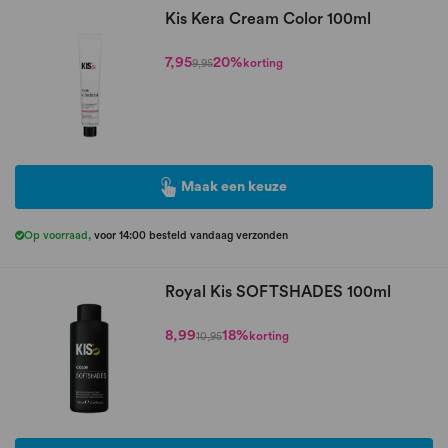
Kis Kera Cream Color 100ml
7,95
20%
korting
9,95
Maak een keuze
Op voorraad
,
voor 14:00 besteld vandaag verzonden
Royal Kis SOFTSHADES 100ml
8,99
18%
korting
10,95