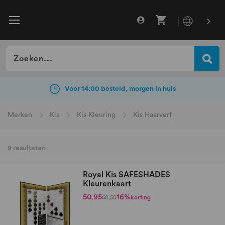
Gratis verzending vanaf €49
incl. BTW
Voor 14:00 besteld, morgen in huis
Merken
Kis
Kis Kleuring
Kis Haarverf
9
resultaten
Royal Kis SAFESHADES
Kleurenkaart
50,95
16%
korting
60,50