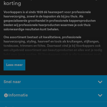
korting
Voorkappers is al sinds 1928 dé haarexpert voor professionele
haarverzorging, zowel in de kapsalon als bij jou thuis. Als
gespecialiseerde groothandel in professionele kappersproducten
bieden wij professionele haarproducten waarmee je ook thuis
salonwaardige resultaten kunt behalen.
Ons assortiment bestaat uit kwalitatieve, professionele
haarverzorging, styling, haarverf en tools als krultangen, stijltangen,
tondeuses, trimmers en föhns. Daarnaast vind je bij Voorkappers ook
een uitgebreid assortiment aan beautyproducten en alles wat je nodig
hebt voor jouw routine. Bij Voorkappers vindt je alle topmerken zoals
L’Oréal Professionnel
,
Schwarzkopf
,
Wella
,
Kis
,
Goldwell
,
Redken
,
Wahl
,
BabylissPRO
,
K18
,
Olaplex
,
Dyson
,
Malibu C
,
Valera
en nog veel
Lees meer
meer! Producten en merken waar kappers dagelijks mee werken en die
bekend staan om hun kwaliteit, betrouwbaarheid en professionele
resultaten.
Snel naar
Naast een breed assortiment en scherpe prijzen kun je bij Voorkappers
rekenen op deskundig advies en persoonlijke service. Ons team staat
voor jou klaar om je te helpen bij het kiezen van de juiste producten.
Informatie
Heb je hulp nodig bij het samenstellen van jouw perfecte routine?
Vraag dan gratis professioneel advies aan bij de experts van
Voorkappers! Bij Voorkappers vind je producten voor elk haartype,