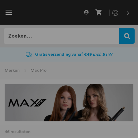
Gratis verzending vanaf €49
incl. BTW
Gratis verzending vanaf €49
incl. BTW
Merken
Max Pro
46
resultaten