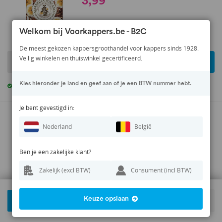
3,99
Welkom bij Voorkappers.be - B2C
De meest gekozen kappersgroothandel voor kappers sinds 1928.
Veilig winkelen en thuiswinkel gecertificeerd.
-
+
In winkelwagen
Kies hieronder je land en geef aan of je een BTW nummer hebt.
Op voorraad
,
voor 14:00 besteld vandaag verzonden
Je bent gevestigd in:
Nesti Dante Bionatura Wild
Raspberry & Nettle Zeep 250gr.
Nederland
België
5,99
Ben je een zakelijke klant?
Zakelijk (excl BTW)
Consument (incl BTW)
-
+
In winkelwagen
Keuze opslaan
Filter
Op voorraad
,
voor 14:00 besteld vandaag verzonden