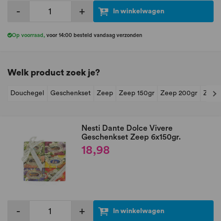
-
+
In winkelwagen
Op voorraad
,
voor 14:00 besteld vandaag verzonden
Welk product zoek je?
Douchegel
Geschenkset
Zeep
Zeep 150gr
Zeep 200gr
Zeep
Nesti Dante Dolce Vivere
Geschenkset Zeep 6x150gr.
18,98
-
+
In winkelwagen