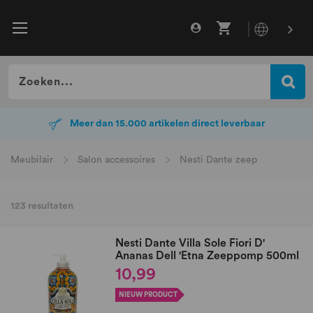
Dé haarexpert sinds 1928
Meer dan 15.000 artikelen direct leverbaar
Meubilair
Salon accessoires
Nesti Dante zeep
123
resultaten
Nesti Dante Villa Sole Fiori D'
Ananas Dell 'Etna Zeeppomp 500ml
10,99
NIEUW PRODUCT