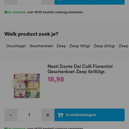
Op voorraad
,
voor 14:00 besteld vandaag verzonden
Welk product zoek je?
Douchegel
Geschenkset
Zeep
Zeep 150gr
Zeep 200gr
Zeep
Nesti Dante Dei Colli Fiorentini
Geschenkset Zeep 6x150gr.
18,98
-
+
In winkelwagen
Op voorraad
,
voor 14:00 besteld vandaag verzonden