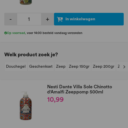
-
+
In winkelwagen
Op voorraad
,
voor 14:00 besteld vandaag verzonden
Welk product zoek je?
Douchegel
Geschenkset
Zeep
Zeep 150gr
Zeep 200gr
Zeep
Nesti Dante Villa Sole Chinotto
d'Amalfi Zeeppomp 500ml
10,99