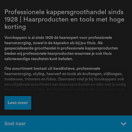
Professionele kappersgroothandel sinds
1928 | Haarproducten en tools met hoge
korting
Voorkappers is al sinds 1928 dé haarexpert voor professionele
haarverzorging, zowel in de kapsalon als bij jou thuis. Als
gespecialiseerde groothandel in professionele kappersproducten
bieden wij professionele haarproducten waarmee je ook thuis
salonwaardige resultaten kunt behalen.
Ons assortiment bestaat uit kwalitatieve, professionele
haarverzorging, styling, haarverf en tools als krultangen, stijltangen,
tondeuses, trimmers en föhns. Daarnaast vind je bij Voorkappers ook
een uitgebreid assortiment aan beautyproducten en alles wat je nodig
hebt voor jouw routine. Bij Voorkappers vindt je alle topmerken zoals
L’Oréal Professionnel
,
Schwarzkopf
,
Wella
,
Kis
,
Goldwell
,
Redken
,
Wahl
,
BabylissPRO
,
K18
,
Olaplex
,
Dyson
,
Malibu C
,
Valera
en nog veel
Lees meer
meer! Producten en merken waar kappers dagelijks mee werken en die
bekend staan om hun kwaliteit, betrouwbaarheid en professionele
resultaten.
Snel naar
Naast een breed assortiment en scherpe prijzen kun je bij Voorkappers
rekenen op deskundig advies en persoonlijke service. Ons team staat