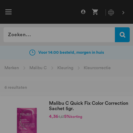
Voor 14:00 besteld, morgen in huis
Voor 14:00 besteld, morgen in huis
Merken
Malibu C
Kleuring
Kleurcorrectie
6
resultaten
Malibu C Quick Fix Color Correction
Sachet 5gr.
4,36
5%
korting
4,57