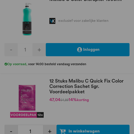
exclusief voor zakelijke klanten
-
+
Inloggen
Op voorraad
,
voor 14:00 besteld vandaag verzonden
12 Stuks Malibu C Quick Fix Color
Correction Sachet 5gr.
Voordeelpakket
47,04
14%
korting
54,89
-
+
In winkelwagen