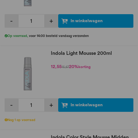
-
+
In winkelwagen
Op voorraad
,
voor 14:00 besteld vandaag verzonden
Indola Light Mousse 200ml
12,55
20%
korting
15,67
-
+
In winkelwagen
Nog 1 op voorraad
Indola Color Style Mousse Midden