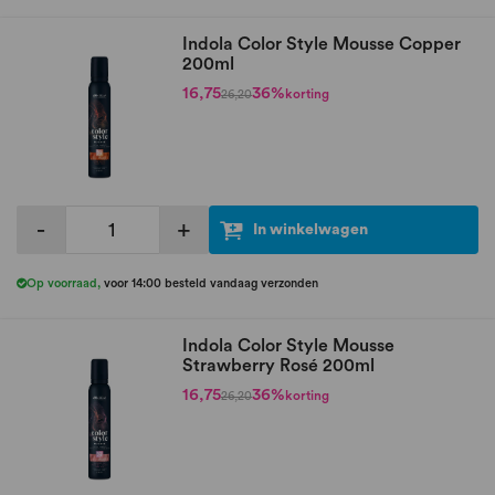
Indola Color Style Mousse Copper
200ml
16,75
36%
korting
26,20
-
+
In winkelwagen
Op voorraad
,
voor 14:00 besteld vandaag verzonden
Indola Color Style Mousse
Strawberry Rosé 200ml
16,75
36%
korting
26,20