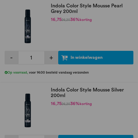
Indola Color Style Mousse Pearl
Grey 200ml
16,75
36%
korting
26,20
-
+
In winkelwagen
Op voorraad
,
voor 14:00 besteld vandaag verzonden
Indola Color Style Mousse Silver
200ml
16,75
36%
korting
26,20