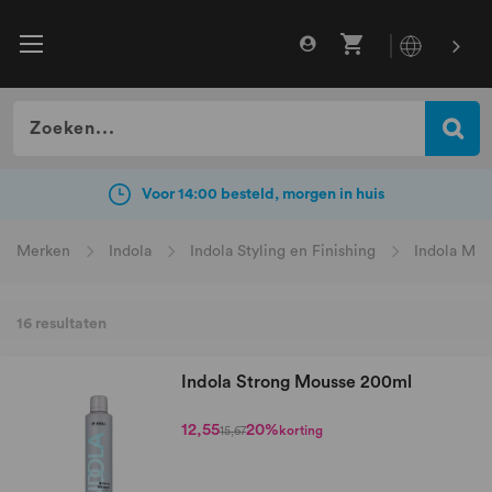
Gratis verzending vanaf €49
incl. BTW
Voor 14:00 besteld, morgen in huis
Merken
Indola
Indola Styling en Finishing
Indola Mou
16
resultaten
Indola Strong Mousse 200ml
12,55
20%
korting
15,67