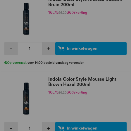
Bruin 200ml
16,75
36%
korting
26,20
-
+
In winkelwagen
Op voorraad
,
voor 14:00 besteld vandaag verzonden
Indola Color Style Mousse Light
Brown Hazel 200ml
16,75
36%
korting
26,20
-
+
In winkelwagen