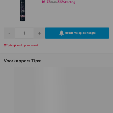
16,75
36%
korting
26,20
-
+
Houdt me op de hoogte
Tijdelijk niet op voorraad
Voorkappers Tips: