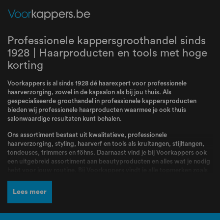
Professionele kappersgroothandel sinds
1928 | Haarproducten en tools met hoge
korting
Voorkappers is al sinds 1928 dé haarexpert voor professionele
haarverzorging, zowel in de kapsalon als bij jou thuis. Als
gespecialiseerde groothandel in professionele kappersproducten
bieden wij professionele haarproducten waarmee je ook thuis
salonwaardige resultaten kunt behalen.
Ons assortiment bestaat uit kwalitatieve, professionele
haarverzorging, styling, haarverf en tools als krultangen, stijltangen,
tondeuses, trimmers en föhns. Daarnaast vind je bij Voorkappers ook
een uitgebreid assortiment aan beautyproducten en alles wat je nodig
hebt voor jouw routine. Bij Voorkappers vindt je alle topmerken zoals
L’Oréal Professionnel
,
Schwarzkopf
,
Wella
,
Kis
,
Goldwell
,
Redken
,
Wahl
,
BabylissPRO
,
K18
,
Olaplex
,
Dyson
,
Malibu C
,
Valera
en nog veel
Lees meer
meer! Producten en merken waar kappers dagelijks mee werken en die
bekend staan om hun kwaliteit, betrouwbaarheid en professionele
resultaten.