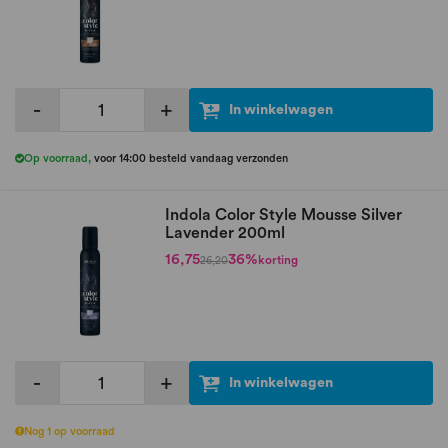
-
+
In winkelwagen
Op voorraad
,
voor 14:00 besteld vandaag verzonden
Indola Color Style Mousse Silver
Lavender 200ml
16,75
36%
korting
26,20
-
+
In winkelwagen
Nog 1 op voorraad