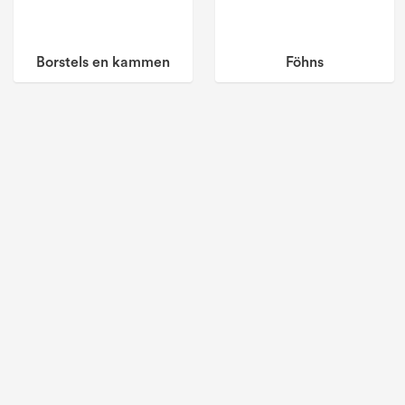
Borstels en kammen
Föhns
Nieuwe producten
Bekijk de nieuwste producten