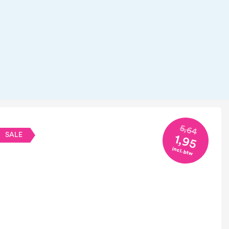
5,64
SALE
1,95
incl. btw
Borstel Detangling Salon Yellow/Orange
01
10
13
28