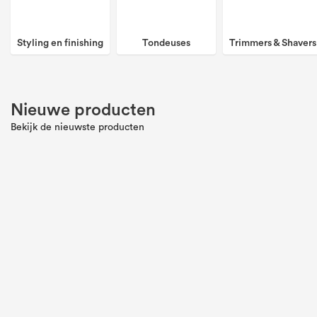
Borstel Detangling Salon Yellow/Orange
Ontdek ons assortiment
Meer dan 15.000 populaire producten direct leverbaar
Haarkleuring
Shampoo
Krulborstels
Styling en finishing
Tondeuses
Trimmers & Shavers