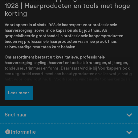
1928 | Haarproducten en tools met hoge
korting
Voorkappers is al sinds 1928 dé haarexpert voor professionele
haarverzorging, zowel in de kapsalon als bij jou thuis. Als
gespecialiseerde groothandel in professionele kappersproducten
bieden wij professionele haarproducten waarmee je ook thuis
salonwaardige resultaten kunt behalen.
Ons assortiment bestaat uit kwalitatieve, professionele
haarverzorging, styling, haarverf en tools als krultangen, stijltangen,
tondeuses, trimmers en föhns. Daarnaast vind je bij Voorkappers ook
een uitgebreid assortiment aan beautyproducten en alles wat je nodig
hebt voor jouw routine. Bij Voorkappers vindt je alle topmerken zoals
L’Oréal Professionnel
,
Schwarzkopf
,
Wella
,
Kis
,
Goldwell
,
Redken
,
Wahl
,
BabylissPRO
,
K18
,
Olaplex
,
Dyson
,
Malibu C
,
Valera
en nog veel
Lees meer
meer! Producten en merken waar kappers dagelijks mee werken en die
bekend staan om hun kwaliteit, betrouwbaarheid en professionele
resultaten.
Snel naar
Naast een breed assortiment en scherpe prijzen kun je bij Voorkappers
rekenen op deskundig advies en persoonlijke service. Ons team staat
voor jou klaar om je te helpen bij het kiezen van de juiste producten.
Informatie
Heb je hulp nodig bij het samenstellen van jouw perfecte routine?