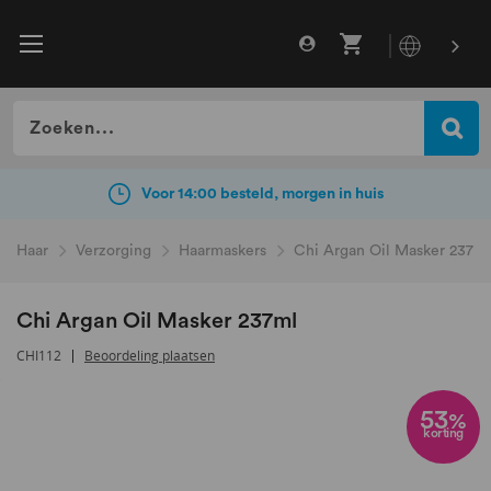
Gratis verzending vanaf €49
incl. BTW
Voor 14:00 besteld, morgen in huis
Haar
Verzorging
Haarmaskers
Chi Argan Oil Masker 237ml
Chi Argan Oil Masker 237ml
CHI112
Beoordeling plaatsen
Ga
naar
53
%
korting
het
einde
van