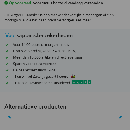
Op voorraad
,
voor 14:00 besteld vandaag verzonden
van
de
CHI Argan Oil Masker is een masker dat verrijkt is met argan olie en
afbeeldingen-
moringa olie, die het haar intens verzorgen
lees meer
gallerij
Voor
kappers.be zekerheden
Voor 14:00 besteld, morgen in huis
Gratis verzending vanaf €49 (incl. BTW)
Meer dan 15.000 artikelen direct leverbaar
Sparen voor extra voordeel
Dé haarexpert sinds 1928
Thuiswinkel Zakelijk gecertificeerd
Trustpilot Review Score: Uitstekend
Alternatieve producten