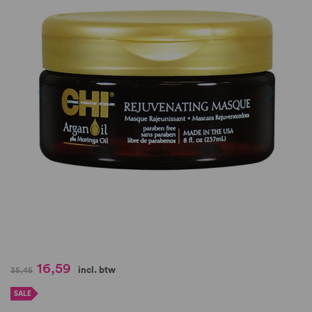
de
afbeeldingen-
gallerij
Ga
16,59
incl. btw
35,45
naar
het
SALE
begin