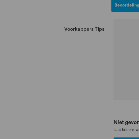
Beoordeling
Voorkappers Tips
Niet gevon
Laat het ons w