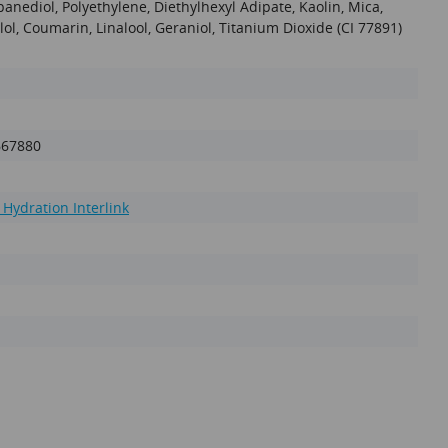
anediol, Polyethylene, Diethylhexyl Adipate, Kaolin, Mica,
ol, Coumarin, Linalool, Geraniol, Titanium Dioxide (CI 77891)
667880
 Hydration Interlink