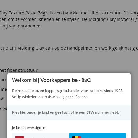
lay Texture Paste 74gr. is een haarklei met fiber structuur. Dit zo
en om te vormen, kneden en te stylen. De Molding Clay is vooral ge
 vrij van parabenen.
etje Chi Molding Clay aan op de handpalmen en werk gelijkmatig d
met fiber structuur
voor kort haar
Welkom bij Voorkappers.be - B2C
ume en body
De meest gekozen kappersgroothandel voor kappers sinds 1928.
Veilig winkelen en thuiswinkel gecertificeerd.
ish
parabenen
Kies hieronder je land en geef aan of je een BTW nummer hebt.
Je bent gevestigd in: