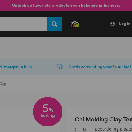
Ontdek de favoriete producten van bekende influencers
Log in
d, morgen in huis
Gratis verzending vanaf €49
incl
4gr.
5
%
korting
Chi Molding Clay Tex
Beoordeling plaat
CHI035