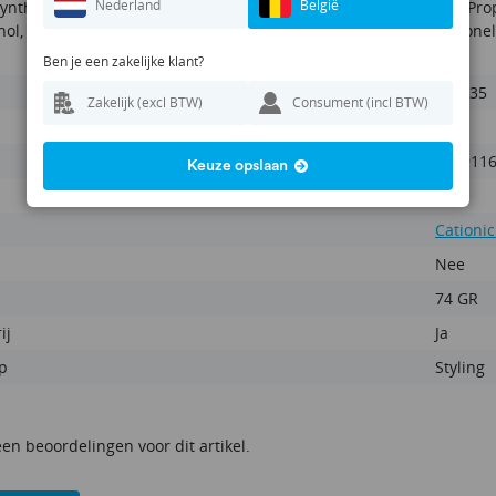
Nederland
België
ynthetic Beeswax, Caprylic/Capric Triglyceride, Isohexadecane, Prop
l, Fragrance (Parfum), Benzyl Benzoate, , Hexyl Cinnamal, Citronell
Ben je een zakelijke klant?
CHI035
Zakelijk (excl BTW)
Consument (incl BTW)
Chi
633911
Keuze opslaan
Clay
Cationic
Nee
74 GR
ij
Ja
p
Styling
een beoordelingen voor dit artikel.