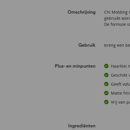
Chi Molding C
Omschrijving
gebruikt word
De formule is
breng een be
Gebruik
Haarklei 
Plus- en minpunten
Geschikt 
Geeft vol
Matte fin
Vrij van 
Ingrediënten