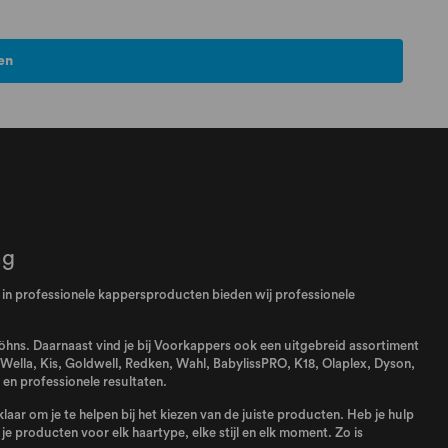
en
ng
el in professionele kappersproducten bieden wij professionele
 föhns. Daarnaast vind je bij Voorkappers ook een uitgebreid assortiment
Wella
,
Kis
,
Goldwell
,
Redken
,
Wahl
,
BabylissPRO
,
K18
,
Olaplex
,
Dyson
,
en professionele resultaten.
aar om je te helpen bij het kiezen van de juiste producten. Heb je hulp
e producten voor elk haartype, elke stijl en elk moment. Zo is