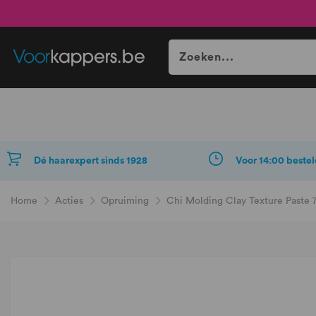
Dé haarexpert sinds 1928
Voor 14:00 bestel
Home
Acties
Opruiming
Chi Molding Clay Texture Paste 7
Ga
naar
het
einde