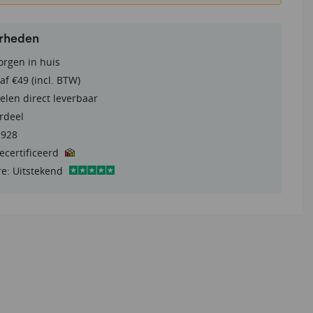
erheden
orgen in huis
af €49 (incl. BTW)
elen direct leverbaar
rdeel
1928
gecertificeerd
re: Uitstekend