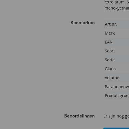
Petrolatum, S
Phenoxyethano
Kenmerken
Kenmerken
Art.nr.
Merk
EAN
Soort
Serie
Glans
Volume
Parabenenvr
Productgroe
Er zijn nog g
Beoordelingen