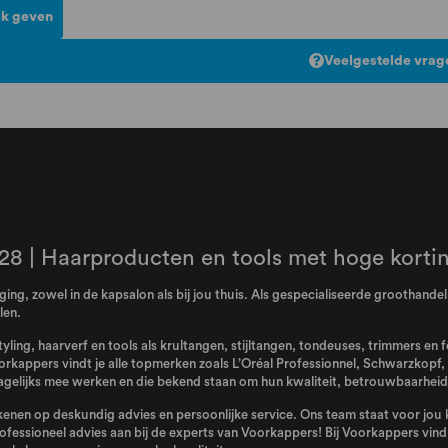
k geven
Veelgestelde vrag
28 | Haarproducten en tools met hoge korti
ing, zowel in de kapsalon als bij jou thuis. Als gespecialiseerde groothand
len.
tyling, haarverf en tools als krultangen, stijltangen, tondeuses, trimmers en
orkappers vindt je alle topmerken zoals
L’Oréal Professionnel
,
Schwarzkopf
,
elijks mee werken en die bekend staan om hun kwaliteit, betrouwbaarheid 
enen op deskundig advies en persoonlijke service. Ons team staat voor jou kl
ofessioneel advies aan bij de experts van Voorkappers! Bij Voorkappers vind j