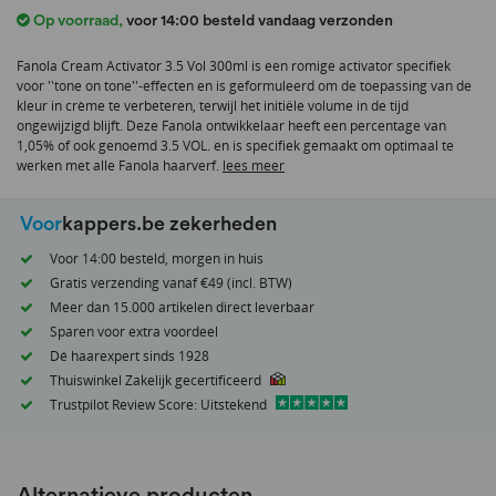
het
Op voorraad
,
voor 14:00 besteld vandaag verzonden
begin
van
Fanola Cream Activator 3.5 Vol 300ml is een romige activator specifiek
de
voor ''tone on tone''-effecten en is geformuleerd om de toepassing van de
afbeeldingen-
kleur in crème te verbeteren, terwijl het initiële volume in de tijd
gallerij
ongewijzigd blijft. Deze Fanola ontwikkelaar heeft een percentage van
1,05% of ook genoemd 3.5 VOL. en is specifiek gemaakt om optimaal te
werken met alle Fanola haarverf.
lees meer
Voor
kappers.be zekerheden
Voor 14:00 besteld, morgen in huis
Gratis verzending vanaf €49 (incl. BTW)
Meer dan 15.000 artikelen direct leverbaar
Sparen voor extra voordeel
Dé haarexpert sinds 1928
Thuiswinkel Zakelijk gecertificeerd
Trustpilot Review Score: Uitstekend
Alternatieve producten