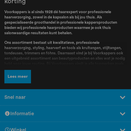
korting
Voorkappers is al sinds 1928 dé haarexpert voor professionele
haarverzorging, zowel in de kapsalon als bij jou thuis. Als
gespecialiseerde groothandel in professionele kappersproducten
bieden wij professionele haarproducten waarmee je ook thuis
salonwaardige resultaten kunt behalen.
Ons assortiment bestaat uit kwalitatieve, professionele
haarverzorging, styling, haarverf en tools als krultangen, stijltangen,
tondeuses, trimmers en föhns. Daarnaast vind je bij Voorkappers ook
een uitgebreid assortiment aan beautyproducten en alles wat je nodig
hebt voor jouw routine. Bij Voorkappers vindt je alle topmerken zoals
L’Oréal Professionnel
,
Schwarzkopf
,
Wella
,
Kis
,
Goldwell
,
Redken
,
Wahl
,
BabylissPRO
,
K18
,
Olaplex
,
Dyson
,
Malibu C
,
Valera
en nog veel
Lees meer
meer! Producten en merken waar kappers dagelijks mee werken en die
bekend staan om hun kwaliteit, betrouwbaarheid en professionele
resultaten.
Snel naar
Naast een breed assortiment en scherpe prijzen kun je bij Voorkappers
rekenen op deskundig advies en persoonlijke service. Ons team staat
voor jou klaar om je te helpen bij het kiezen van de juiste producten.
Informatie
Heb je hulp nodig bij het samenstellen van jouw perfecte routine?
Vraag dan gratis professioneel advies aan bij de experts van
Voorkappers! Bij Voorkappers vind je producten voor elk haartype,
Winkel