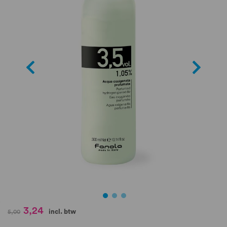
de
afbeeldingen-
gallerij
Ga
3,24
incl. btw
5,00
naar