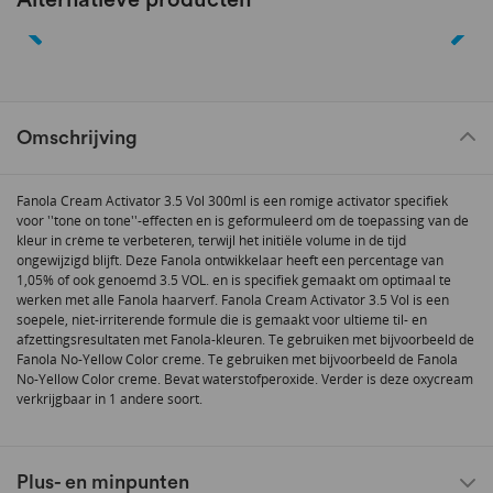
Omschrijving
Fanola Cream Activator 3.5 Vol 300ml is een romige activator specifiek
voor ''tone on tone''-effecten en is geformuleerd om de toepassing van de
kleur in crème te verbeteren, terwijl het initiële volume in de tijd
ongewijzigd blijft. Deze Fanola ontwikkelaar heeft een percentage van
1,05% of ook genoemd 3.5 VOL. en is specifiek gemaakt om optimaal te
werken met alle Fanola haarverf. Fanola Cream Activator 3.5 Vol is een
soepele, niet-irriterende formule die is gemaakt voor ultieme til- en
afzettingsresultaten met Fanola-kleuren. Te gebruiken met bijvoorbeeld de
Fanola No-Yellow Color creme. Te gebruiken met bijvoorbeeld de Fanola
No-Yellow Color creme. Bevat waterstofperoxide. Verder is deze oxycream
verkrijgbaar in 1 andere soort.
Plus- en minpunten