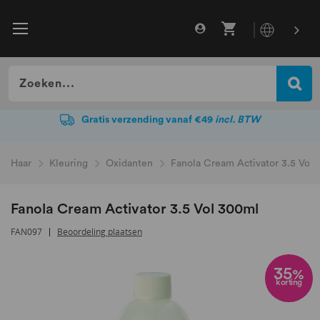
Gratis verzending vanaf €49
incl. BTW
Gratis verzending vanaf €49
incl. BTW
Haar
Kleuring
Oxidanten
Fanola Cream Activator 3.5 Vol
Fanola Cream Activator 3.5 Vol 300ml
FAN097
Beoordeling plaatsen
Ga
naar
35
%
korting
het
einde
van