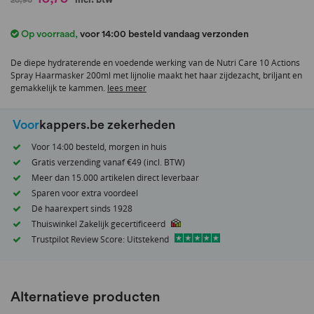
naar
het
Op voorraad
,
voor 14:00 besteld vandaag verzonden
begin
van
De diepe hydraterende en voedende werking van de Nutri Care 10 Actions
de
Spray Haarmasker 200ml met lijnolie maakt het haar zijdezacht, briljant en
afbeeldingen-
gemakkelijk te kammen.
lees meer
gallerij
Voor
kappers.be zekerheden
Voor 14:00 besteld, morgen in huis
Gratis verzending vanaf €49 (incl. BTW)
Meer dan 15.000 artikelen direct leverbaar
Sparen voor extra voordeel
Dé haarexpert sinds 1928
Thuiswinkel Zakelijk gecertificeerd
Trustpilot Review Score: Uitstekend
Alternatieve producten