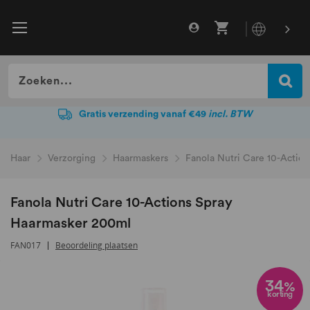
Gratis verzending vanaf €49
incl. BTW
Gratis verzending vanaf €49
incl. BTW
Haar
Verzorging
Haarmaskers
Fanola Nutri Care 10-Actio
Fanola Nutri Care 10-Actions Spray
Haarmasker 200ml
FAN017
Beoordeling plaatsen
Ga
naar
34
%
korting
het
einde