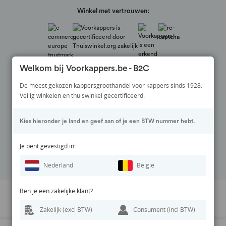
Winkel met vertrouwen:
Welkom bij Voorkappers.be - B2C
De meest gekozen kappersgroothandel voor kappers sinds 1928.
Veilig winkelen en thuiswinkel gecertificeerd.
Veilig betalen via:
Kies hieronder je land en geef aan of je een BTW nummer hebt.
Volg ons op:
Je bent gevestigd in:
Nederland
België
Ben je een zakelijke klant?
Prijswijzigingen en zetfouten voorbehouden. Alle vermelde prijzen zijn
Zakelijk (excl BTW)
Consument (incl BTW)
exclusief BTW en inclusief eventuele verzendkosten.