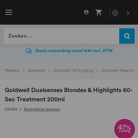
Gratis verzending vanaf €49
incl. BTW
Gratis verzending vanaf €49
incl. BTW
Merken
Goldwell
Goldwell Verzorging
Goldwell Haarmas
Goldwell Dualsenses Blondes & Highlights 60-
Sec Treatment 200ml
GW394
Beoordeling plaatsen
Ga
naar
47
%
korting
het
einde