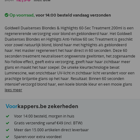
naar
het
Op voorraad
,
voor 14:00 besteld vandaag verzonden
begin
van
Goldwell Dualsenses Blondes & Highlights 60-Sec Treatment 200ml is een
de
regenererende verzorging voor blond en geblondeerd haar. Het Goldwell
afbeeldingen-
Dualsenses Blondes en Highligts Anti-Yellow 60 sec Treatment is geschikt
gallerij
voor zowel natuurlijk blond, blond haar met highlights als geblondeerd
haar. Het masker regenereert het haar direct in 60 seconden. Deze 60
seconden treatment neutraliseert ongewenste geeltinten, het zogenaamde
No-Yellow effect, geeft extra verzorging, geeft haar haar zichtbaar meer
glans en maakt het haar soepel. De unieke kleurtechnologie bevat
Luminescine, wat onzichtbaar UV-licht in zichtbaar licht verandert voor een
prachtige briljantie glans op het haar. Resultaat: Binnen 60 seconden
intensief verzorgd blond haar, een koele blonde kleur en een mooie glans
lees meer
Voor
kappers.be zekerheden
Voor 14:00 besteld, morgen in huis
Gratis verzending vanaf €49 (incl. BTW)
Meer dan 15.000 artikelen direct leverbaar
Sparen voor extra voordeel