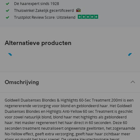
Dé haarexpert sinds 1928
Thuiswinkel Zakelijk gecertificeerd
Trustpilot Review Score: Uitstekend
Alternatieve producten
Omschrijving
Goldwell Dualsenses Blondes & Highlights 60-Sec Treatment 200ml is een
regenererende verzorging voor blond en geblondeerd haar. Het Goldwell
Dualsenses Blondes en Highligts Anti-Yellow 60 sec Treatment is geschikt
voor zowel natuurlijk blond, blond haar met highlights als geblondeerd
haar. Het masker regenereert het haar direct in 60 seconden. Deze 60
seconden treatment neutraliseert ongewenste geeltinten, het zogenaamde
No-Yellow effect, geeft extra verzorging, geeft haar haar zichtbaar meer
glans en maakt het haar soepel. De unieke kleurtechnologie bevat