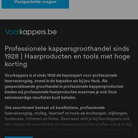
Veelgestelde vragen
Professionele kappersgroothandel sinds
1928 | Haarproducten en tools met hoge
korting
Voorkappers is al sinds 1928 dé haarexpert voor professionele
haarverzorging, zowel in de kapsalon als bij jou thuis. Als
gespecialiseerde groothandel in professionele kappersproducten
bieden wij professionele haarproducten waarmee je ook thuis
salonwaardige resultaten kunt behalen.
Ons assortiment bestaat uit kwalitatieve, professionele
haarverzorging, styling, haarverf en tools als krultangen, stijltangen,
tondeuses, trimmers en föhns. Daarnaast vind je bij Voorkappers ook
een uitgebreid assortiment aan beautyproducten en alles wat je nodig
hebt voor jouw routine. Bij Voorkappers vindt je alle topmerken zoals
L’Oréal Professionnel
,
Schwarzkopf
,
Wella
,
Kis
,
Goldwell
,
Redken
,