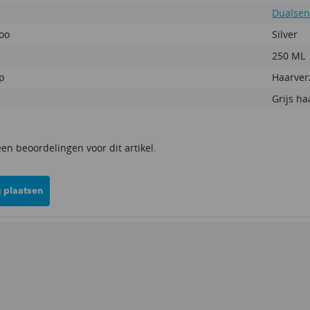
Dualsen
oo
Silver
250 ML
p
Haarver
Grijs ha
een beoordelingen voor dit artikel.
 plaatsen