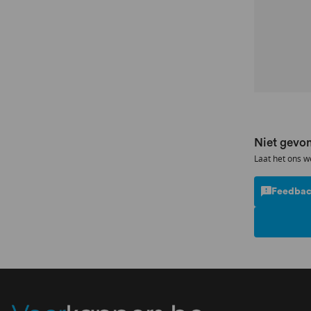
Niet gevon
Laat het ons w
Feedbac