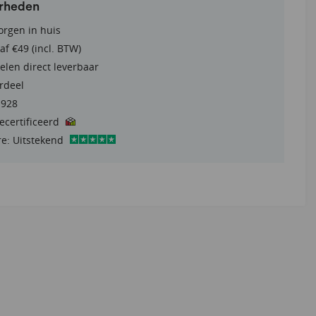
erheden
orgen in huis
af €49 (incl. BTW)
elen direct leverbaar
rdeel
1928
gecertificeerd
re: Uitstekend