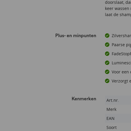
doorslaat, d
keer wassen 
laat de sham
Zilversha
Plus- en minpunten
Paarse pi
FadeStop
Luminesci
Voor een d
Verzorgt e
Kenmerken
Kenmerken
Art.nr.
Merk
EAN
Soort