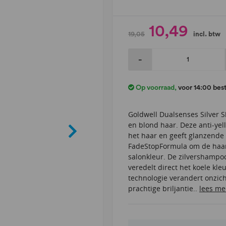
10,49
19,05
incl. btw
-
Op voorraad
,
voor 14:00 bes
Goldwell Dualsenses Silver 
en blond haar. Deze anti-ye
het haar en geeft glanzende
FadeStopFormula om de haar
salonkleur. De zilvershampoo
veredelt direct het koele kle
technologie verandert onzicht
prachtige briljantie..
lees me