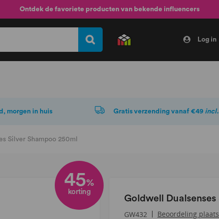
Ontdek de favoriete producten van bekende influencers
Log in
d, morgen in huis
Gratis verzending vanaf €49
incl
es Silver Shampoo 250ml
45
%
korting
Goldwell Dualsenses
Beoordeling plaat
GW432