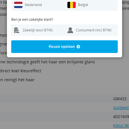
an heeft de shampoo te lang kunnen intrekken. Laat de zilver sham
Nederland
België
met normale shampoo is de paarse kleur weer verdwenen. Bij poreus
poo dan minder lang intrekken.
Ben je een zakelijke klant?
Zakelijk (excl BTW)
Consument (incl BTW)
mpoo voor grijs en koel blond haar
gmenten geven een anti-yellow effect
Keuze opslaan
Formula beschermt de haarkleur
ne technologie geeft het haar een briljante glans
irect koel kleureffect
n reinigt het haar
GW432
Goldwel
402160
Kleur W