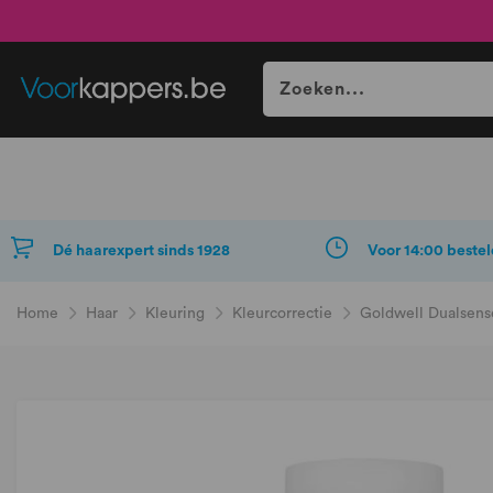
Dé haarexpert sinds 1928
Voor 14:00 bestel
Home
Haar
Kleuring
Kleurcorrectie
Goldwell Dualsens
Ga
naar
het
einde