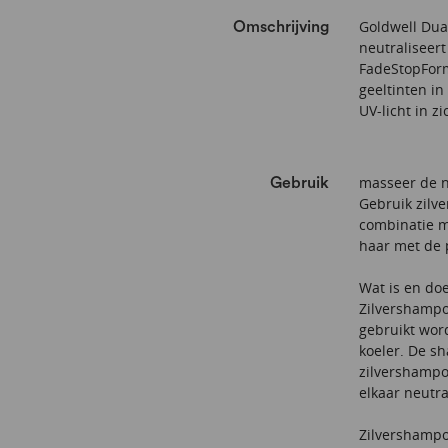
Goldwell Dua
Omschrijving
neutraliseer
FadeStopForm
geeltinten in
UV-licht in zi
masseer de n
Gebruik
Gebruik zilv
combinatie me
haar met de 
Wat is en do
Zilvershampo
gebruikt wor
koeler. De sh
zilvershampo
elkaar neutra
Zilvershampoo