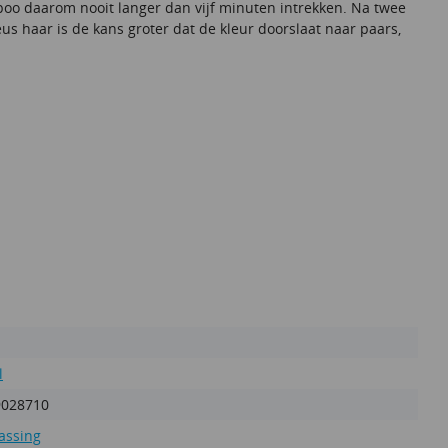
poo daarom nooit langer dan vijf minuten intrekken. Na twee
 haar is de kans groter dat de kleur doorslaat naar paars,
l
9028710
assing