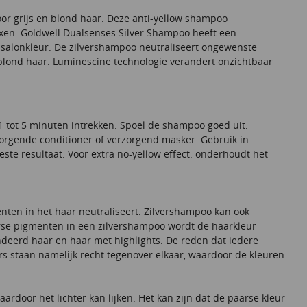
or grijs en blond haar. Deze anti-yellow shampoo
exen. Goldwell Dualsenses Silver Shampoo heeft een
salonkleur. De zilvershampoo neutraliseert ongewenste
el blond haar. Luminescine technologie verandert onzichtbaar
 tot 5 minuten intrekken. Spoel de shampoo goed uit.
zorgende conditioner of verzorgend masker. Gebruik in
te resultaat. Voor extra no-yellow effect: onderhoudt het
ten in het haar neutraliseert. Zilvershampoo kan ook
arse pigmenten in een zilvershampoo wordt de haarkleur
ondeerd haar en haar met highlights. De reden dat iedere
rs staan namelijk recht tegenover elkaar, waardoor de kleuren
ardoor het lichter kan lijken. Het kan zijn dat de paarse kleur