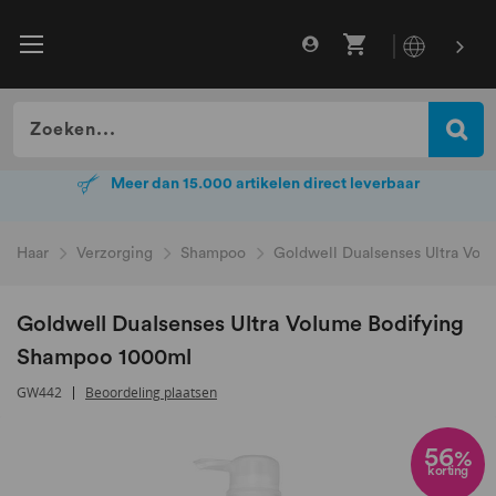
Meer dan 15.000 artikelen direct leverbaar
Meer dan 15.000 artikelen direct leverbaar
Haar
Verzorging
Shampoo
Goldwell Dualsenses Ultra Vo
Goldwell Dualsenses Ultra Volume Bodifying
Shampoo 1000ml
GW442
Beoordeling plaatsen
Ga
naar
56
%
korting
het
einde