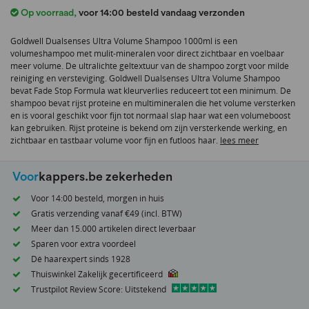
het
Op voorraad
,
voor 14:00 besteld vandaag verzonden
begin
van
Goldwell Dualsenses Ultra Volume Shampoo 1000ml is een
de
volumeshampoo met mulit-mineralen voor direct zichtbaar en voelbaar
afbeeldingen-
meer volume. De ultralichte geltextuur van de shampoo zorgt voor milde
gallerij
reiniging en versteviging. Goldwell Dualsenses Ultra Volume Shampoo
bevat Fade Stop Formula wat kleurverlies reduceert tot een minimum. De
shampoo bevat rijst proteine en multimineralen die het volume versterken
en is vooral geschikt voor fijn tot normaal slap haar wat een volumeboost
kan gebruiken. Rijst proteine is bekend om zijn versterkende werking, en
zichtbaar en tastbaar volume voor fijn en futloos haar.
lees meer
Voor
kappers.be zekerheden
Voor 14:00 besteld, morgen in huis
Gratis verzending vanaf €49 (incl. BTW)
Meer dan 15.000 artikelen direct leverbaar
Sparen voor extra voordeel
Dé haarexpert sinds 1928
Thuiswinkel Zakelijk gecertificeerd
Trustpilot Review Score: Uitstekend