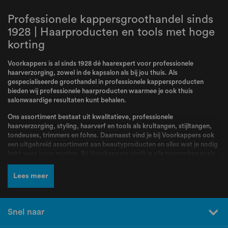
Professionele kappersgroothandel sinds
1928 | Haarproducten en tools met hoge
korting
Voorkappers is al sinds 1928 dé haarexpert voor professionele
haarverzorging, zowel in de kapsalon als bij jou thuis. Als
gespecialiseerde groothandel in professionele kappersproducten
bieden wij professionele haarproducten waarmee je ook thuis
salonwaardige resultaten kunt behalen.
Ons assortiment bestaat uit kwalitatieve, professionele
haarverzorging, styling, haarverf en tools als krultangen, stijltangen,
tondeuses, trimmers en föhns. Daarnaast vind je bij Voorkappers ook
een uitgebreid assortiment aan beautyproducten en alles wat je nodig
hebt voor jouw routine. Bij Voorkappers vindt je alle topmerken zoals
L’Oréal Professionnel
,
Schwarzkopf
,
Wella
,
Kis
,
Goldwell
,
Redken
,
Wahl
,
BabylissPRO
,
K18
,
Olaplex
,
Dyson
,
Malibu C
,
Valera
en nog veel
Lees meer
meer! Producten en merken waar kappers dagelijks mee werken en die
bekend staan om hun kwaliteit, betrouwbaarheid en professionele
resultaten.
Snel naar
Naast een breed assortiment en scherpe prijzen kun je bij Voorkappers
rekenen op deskundig advies en persoonlijke service. Ons team staat