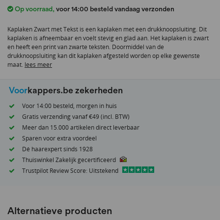
het
Op voorraad
,
voor 14:00 besteld vandaag verzonden
begin
van
Kaplaken Zwart met Tekst is een kaplaken met een drukknoopsluiting. Dit
de
kaplaken is afneembaar en voelt stevig en glad aan. Het kaplaken is zwart
afbeeldingen-
en heeft een print van zwarte teksten. Doormiddel van de
gallerij
drukknoopsluiting kan dit kaplaken afgesteld worden op elke gewenste
maat.
lees meer
Voor
kappers.be zekerheden
Voor 14:00 besteld, morgen in huis
Gratis verzending vanaf €49 (incl. BTW)
Meer dan 15.000 artikelen direct leverbaar
Sparen voor extra voordeel
Dé haarexpert sinds 1928
Thuiswinkel Zakelijk gecertificeerd
Trustpilot Review Score: Uitstekend
Alternatieve producten