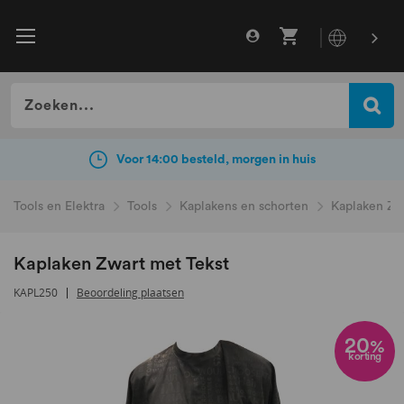
Gratis verzending vanaf €49
incl. BTW
Voor 14:00 besteld, morgen in huis
Tools en Elektra
Tools
Kaplakens en schorten
Kaplaken Zw
Kaplaken Zwart met Tekst
KAPL250
Beoordeling plaatsen
Ga
naar
20
%
korting
het
einde
van