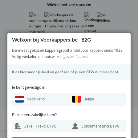
Winkel met vertrouwen:
Welkom bij Voorkappers.be - B2C
De meest gekozen kappersgroothandel voor kappers sinds 1928.
Veilig winkelen en thuiswinkel gecertificeerd.
Veilig betalen via:
Kies hieronder je land en geef aan of je een BTW nummer hebt.
Volg ons op:
Je bent gevestigd in:
Nederland
België
Ben je een zakelijke klant?
Prijswijzigingen en zetfouten voorbehouden. Alle vermelde prijzen zijn
Zakelijk (excl BTW)
Consument (incl BTW)
exclusief BTW en inclusief eventuele verzendkosten.