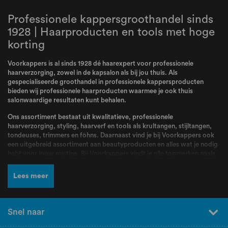
Professionele kappersgroothandel sinds
1928 | Haarproducten en tools met hoge
korting
Voorkappers is al sinds 1928 dé haarexpert voor professionele
haarverzorging, zowel in de kapsalon als bij jou thuis. Als
gespecialiseerde groothandel in professionele kappersproducten
bieden wij professionele haarproducten waarmee je ook thuis
salonwaardige resultaten kunt behalen.
Ons assortiment bestaat uit kwalitatieve, professionele
haarverzorging, styling, haarverf en tools als krultangen, stijltangen,
tondeuses, trimmers en föhns. Daarnaast vind je bij Voorkappers ook
een uitgebreid assortiment aan beautyproducten en alles wat je nodig
hebt voor jouw routine. Bij Voorkappers vindt je alle topmerken zoals
L’Oréal Professionnel
,
Schwarzkopf
,
Wella
,
Kis
,
Goldwell
,
Redken
,
Wahl
,
BabylissPRO
,
K18
,
Olaplex
,
Dyson
,
Malibu C
,
Valera
en nog veel
Lees meer
meer! Producten en merken waar kappers dagelijks mee werken en die
bekend staan om hun kwaliteit, betrouwbaarheid en professionele
resultaten.
Snel naar
Naast een breed assortiment en scherpe prijzen kun je bij Voorkappers
rekenen op deskundig advies en persoonlijke service. Ons team staat