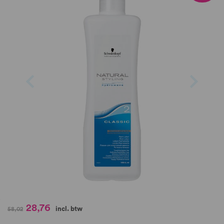
van
de
afbeeldingen-
gallerij
Ga
28,76
incl. btw
58,02
naar