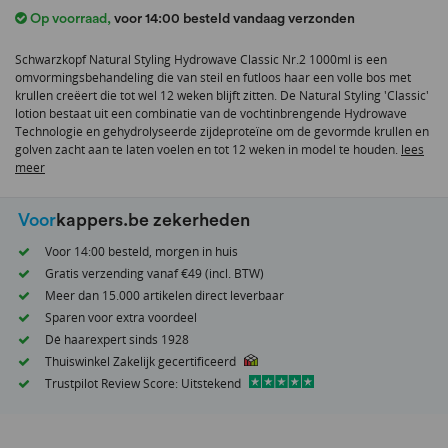
het
Op voorraad
,
voor 14:00 besteld vandaag verzonden
begin
van
Schwarzkopf Natural Styling Hydrowave Classic Nr.2 1000ml is een
de
omvormingsbehandeling die van steil en futloos haar een volle bos met
afbeeldingen-
krullen creëert die tot wel 12 weken blijft zitten. De Natural Styling 'Classic'
gallerij
lotion bestaat uit een combinatie van de vochtinbrengende Hydrowave
Technologie en gehydrolyseerde zijdeproteïne om de gevormde krullen en
golven zacht aan te laten voelen en tot 12 weken in model te houden.
lees
meer
Voor
kappers.be zekerheden
Voor 14:00 besteld, morgen in huis
Gratis verzending vanaf €49 (incl. BTW)
Meer dan 15.000 artikelen direct leverbaar
Sparen voor extra voordeel
Dé haarexpert sinds 1928
Thuiswinkel Zakelijk gecertificeerd
Trustpilot Review Score: Uitstekend