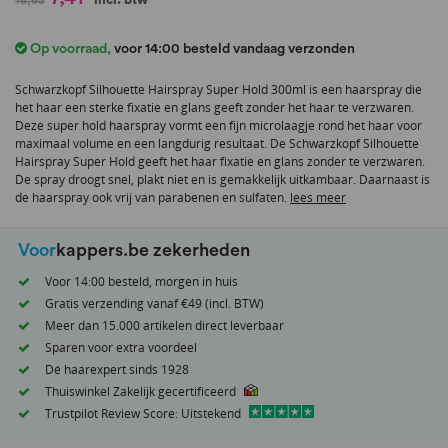
naar
het
Op voorraad
,
voor 14:00 besteld vandaag verzonden
begin
van
Schwarzkopf Silhouette Hairspray Super Hold 300ml is een haarspray die
de
het haar een sterke fixatie en glans geeft zonder het haar te verzwaren.
afbeeldingen-
Deze super hold haarspray vormt een fijn microlaagje rond het haar voor
gallerij
maximaal volume en een langdurig resultaat. De Schwarzkopf Silhouette
Hairspray Super Hold geeft het haar fixatie en glans zonder te verzwaren.
De spray droogt snel, plakt niet en is gemakkelijk uitkambaar. Daarnaast is
de haarspray ook vrij van parabenen en sulfaten.
lees meer
Voor
kappers.be zekerheden
Voor 14:00 besteld, morgen in huis
Gratis verzending vanaf €49 (incl. BTW)
Meer dan 15.000 artikelen direct leverbaar
Sparen voor extra voordeel
Dé haarexpert sinds 1928
Thuiswinkel Zakelijk gecertificeerd
Trustpilot Review Score: Uitstekend