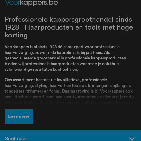
Professionele kappersgroothandel sinds
1928 | Haarproducten en tools met hoge
korting
Voorkappers is al sinds 1928 dé haarexpert voor professionele
haarverzorging, zowel in de kapsalon als bij jou thuis. Als
gespecialiseerde groothandel in professionele kappersproducten
bieden wij professionele haarproducten waarmee je ook thuis
salonwaardige resultaten kunt behalen.
Ons assortiment bestaat uit kwalitatieve, professionele
haarverzorging, styling, haarverf en tools als krultangen, stijltangen,
tondeuses, trimmers en föhns. Daarnaast vind je bij Voorkappers ook
een uitgebreid assortiment aan beautyproducten en alles wat je nodig
hebt voor jouw routine. Bij Voorkappers vindt je alle topmerken zoals
L’Oréal Professionnel
,
Schwarzkopf
,
Wella
,
Kis
,
Goldwell
,
Redken
,
Wahl
,
BabylissPRO
,
K18
,
Olaplex
,
Dyson
,
Malibu C
,
Valera
en nog veel
Lees meer
meer! Producten en merken waar kappers dagelijks mee werken en die
bekend staan om hun kwaliteit, betrouwbaarheid en professionele
resultaten.
Snel naar