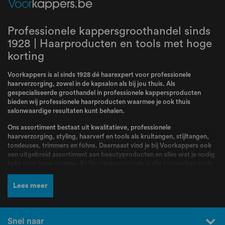
Professionele kappersgroothandel sinds
1928 | Haarproducten en tools met hoge
korting
Voorkappers is al sinds 1928 dé haarexpert voor professionele
haarverzorging, zowel in de kapsalon als bij jou thuis. Als
gespecialiseerde groothandel in professionele kappersproducten
bieden wij professionele haarproducten waarmee je ook thuis
salonwaardige resultaten kunt behalen.
Ons assortiment bestaat uit kwalitatieve, professionele
haarverzorging, styling, haarverf en tools als krultangen, stijltangen,
tondeuses, trimmers en föhns. Daarnaast vind je bij Voorkappers ook
een uitgebreid assortiment aan beautyproducten en alles wat je nodig
hebt voor jouw routine. Bij Voorkappers vindt je alle topmerken zoals
L’Oréal Professionnel
,
Schwarzkopf
,
Wella
,
Kis
,
Goldwell
,
Redken
,
Wahl
,
BabylissPRO
,
K18
,
Olaplex
,
Dyson
,
Malibu C
,
Valera
en nog veel
Lees meer
meer! Producten en merken waar kappers dagelijks mee werken en die
bekend staan om hun kwaliteit, betrouwbaarheid en professionele
resultaten.
Snel naar