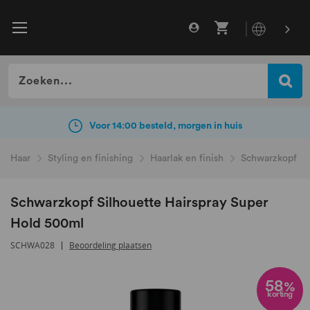
Gratis verzending vanaf €49
incl. BTW
Voor 14:00 besteld, morgen in huis
Haar
Styling en finishing
Haarlak en finish
Schwarzkopf Si
Schwarzkopf Silhouette Hairspray Super
Hold 500ml
SCHWA028
Beoordeling plaatsen
Ga
naar
58
%
korting
het
einde