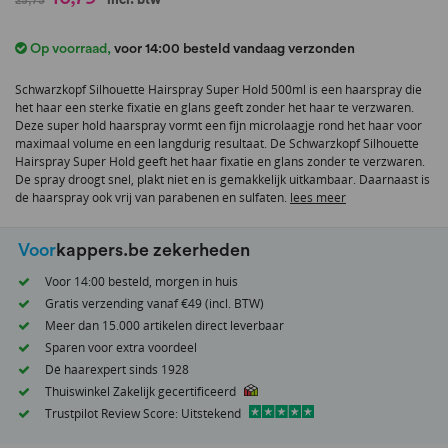
naar
het
Op voorraad
,
voor 14:00 besteld vandaag verzonden
begin
van
Schwarzkopf Silhouette Hairspray Super Hold 500ml is een haarspray die
de
het haar een sterke fixatie en glans geeft zonder het haar te verzwaren.
afbeeldingen-
Deze super hold haarspray vormt een fijn microlaagje rond het haar voor
gallerij
maximaal volume en een langdurig resultaat. De Schwarzkopf Silhouette
Hairspray Super Hold geeft het haar fixatie en glans zonder te verzwaren.
De spray droogt snel, plakt niet en is gemakkelijk uitkambaar. Daarnaast is
de haarspray ook vrij van parabenen en sulfaten.
lees meer
Voor
kappers.be zekerheden
Voor 14:00 besteld, morgen in huis
Gratis verzending vanaf €49 (incl. BTW)
Meer dan 15.000 artikelen direct leverbaar
Sparen voor extra voordeel
Dé haarexpert sinds 1928
Thuiswinkel Zakelijk gecertificeerd
Trustpilot Review Score: Uitstekend