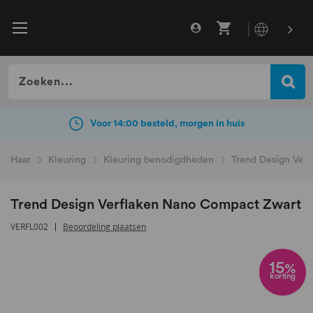
Gratis verzending vanaf €49
incl. BTW
Voor 14:00 besteld, morgen in huis
Haar
Kleuring
Kleuring benodigdheden
Trend Design Ver
Trend Design Verflaken Nano Compact Zwart
VERFL002
Beoordeling plaatsen
Ga
naar
15
%
korting
het
einde
van