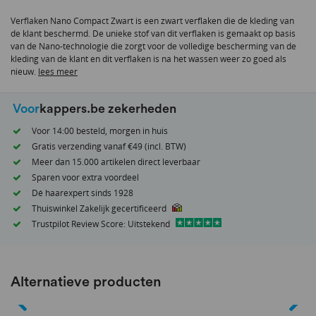
van
Verflaken Nano Compact Zwart is een zwart verflaken die de kleding van
de
de klant beschermd. De unieke stof van dit verflaken is gemaakt op basis
afbeeldingen-
van de Nano-technologie die zorgt voor de volledige bescherming van de
gallerij
kleding van de klant en dit verflaken is na het wassen weer zo goed als
nieuw.
lees meer
Voor
kappers.be zekerheden
Voor 14:00 besteld, morgen in huis
Gratis verzending vanaf €49 (incl. BTW)
Meer dan 15.000 artikelen direct leverbaar
Sparen voor extra voordeel
Dé haarexpert sinds 1928
Thuiswinkel Zakelijk gecertificeerd
Trustpilot Review Score: Uitstekend
Alternatieve producten