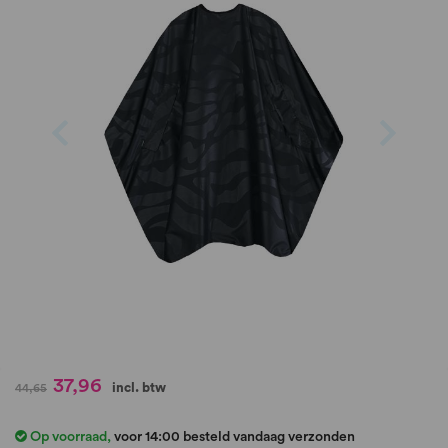
de
afbeeldingen-
gallerij
Ga
37,96
incl. btw
44,65
naar
het
Op voorraad
,
voor 14:00 besteld vandaag verzonden
begin