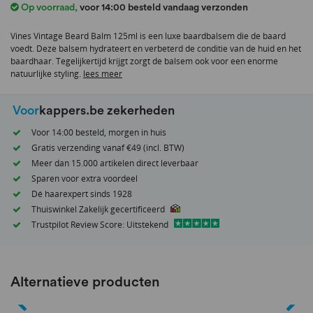
Op voorraad
,
voor 14:00 besteld vandaag verzonden
van
de
Vines Vintage Beard Balm 125ml is een luxe baardbalsem die de baard
afbeeldingen-
voedt. Deze balsem hydrateert en verbeterd de conditie van de huid en het
gallerij
baardhaar. Tegelijkertijd krijgt zorgt de balsem ook voor een enorme
natuurlijke styling.
lees meer
Voor
kappers.be zekerheden
Voor 14:00 besteld, morgen in huis
Gratis verzending vanaf €49 (incl. BTW)
Meer dan 15.000 artikelen direct leverbaar
Sparen voor extra voordeel
Dé haarexpert sinds 1928
Thuiswinkel Zakelijk gecertificeerd
Trustpilot Review Score: Uitstekend
Alternatieve producten