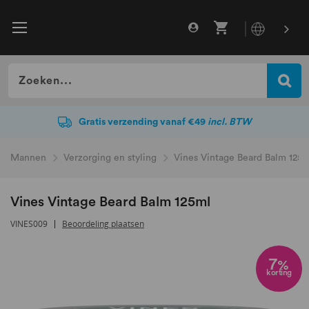
Gratis verzending vanaf €49
incl. BTW
Gratis verzending vanaf €49
incl. BTW
Mannen
Verzorging en styling
Vines Vintage Beard Balm 125
Vines Vintage Beard Balm 125ml
VINES009
Beoordeling plaatsen
Ga
naar
7
%
korting
het
einde
van