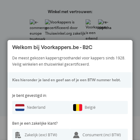
Winkel met vertrouwen:
Welkom bij Voorkappers.be - B2C
De meest gekozen kappersgroothandel voor kappers sinds 1928.
Veilig winkelen en thuiswinkel gecertificeerd.
Veilig betalen via:
Kies hieronder je land en geef aan of je een BTW nummer hebt.
Volg ons op:
Je bent gevestigd in:
Nederland
België
Ben je een zakelijke klant?
Prijswijzigingen en zetfouten voorbehouden. Alle vermelde prijzen zijn
Zakelijk (excl BTW)
Consument (incl BTW)
exclusief BTW en inclusief eventuele verzendkosten.