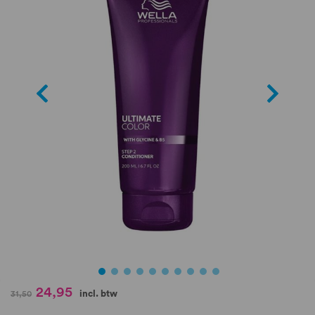
de
afbeeldingen-
gallerij
Ga
24,95
incl. btw
31,50
naar