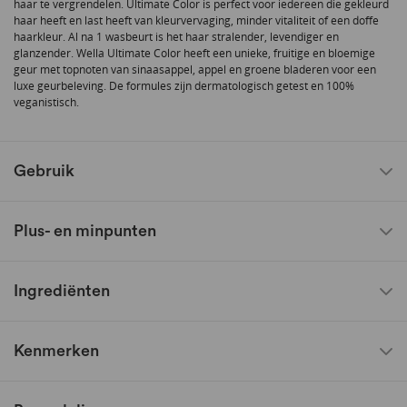
haar te vergrendelen. Ultimate Color is perfect voor iedereen die gekleurd
haar heeft en last heeft van kleurvervaging, minder vitaliteit of een doffe
haarkleur. Al na 1 wasbeurt is het haar stralender, levendiger en
glanzender. Wella Ultimate Color heeft een unieke, fruitige en bloemige
geur met topnoten van sinaasappel, appel en groene bladeren voor een
luxe geurbeleving. De formules zijn dermatologisch getest en 100%
veganistisch.
Gebruik
Plus- en minpunten
Ingrediënten
Kenmerken