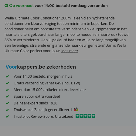
het
Op voorraad
,
voor 14:00 besteld vandaag verzonden
begin
van
Wella Ultimate Color Conditioner 200ml is een diep hydraterende
de
conditioner om kleurvervaging tot een minimum te beperken. De
afbeeldingen-
conditioner helpt om porositeit te verminderen en kleurpigmenten in het
gallerij
haar te sluiten, gekleurd haar langer mooi te houden en haarbreuk tot wel
86% te verminderen. Heb jij gekleurd haar en wil je zo lang mogelijk van
een levendige, stralende en glanzende haarkleur genieten? Dan is Wella
Ultimate Color perfect voor jouw!
lees meer
Voor
kappers.be zekerheden
Voor 14:00 besteld, morgen in huis
Gratis verzending vanaf €49 (incl. BTW)
Meer dan 15.000 artikelen direct leverbaar
Sparen voor extra voordeel
Dé haarexpert sinds 1928
Thuiswinkel Zakelijk gecertificeerd
Trustpilot Review Score: Uitstekend