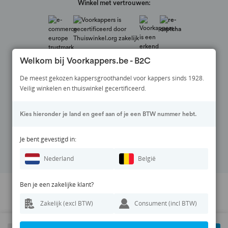
Winkel met vertrouwen:
Welkom bij Voorkappers.be - B2C
De meest gekozen kappersgroothandel voor kappers sinds 1928.
Veilig winkelen en thuiswinkel gecertificeerd.
Veilig betalen via:
Kies hieronder je land en geef aan of je een BTW nummer hebt.
Volg ons op:
Je bent gevestigd in:
Nederland
België
Ben je een zakelijke klant?
Prijswijzigingen en zetfouten voorbehouden. Alle vermelde prijzen zijn
Zakelijk (excl BTW)
Consument (incl BTW)
exclusief BTW en inclusief eventuele verzendkosten.