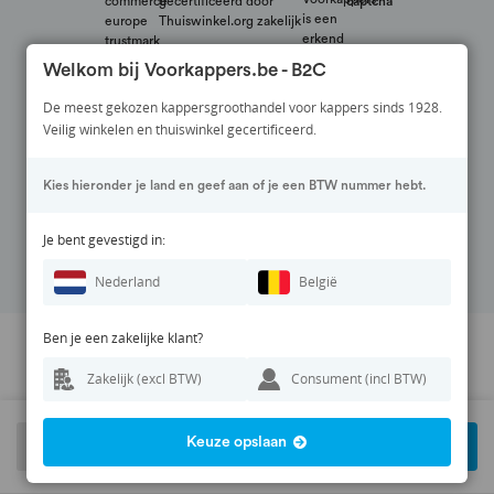
Welkom bij Voorkappers.be - B2C
De meest gekozen kappersgroothandel voor kappers sinds 1928.
Veilig winkelen en thuiswinkel gecertificeerd.
Veilig betalen via:
Kies hieronder je land en geef aan of je een BTW nummer hebt.
Volg ons op:
Je bent gevestigd in:
Nederland
België
Ben je een zakelijke klant?
Prijswijzigingen en zetfouten voorbehouden. Alle vermelde prijzen zijn
Zakelijk (excl BTW)
Consument (incl BTW)
exclusief BTW en inclusief eventuele verzendkosten.
© 1928 - 2026 Voorkappers.nl
Keuze opslaan
-
+
In winkelwagen