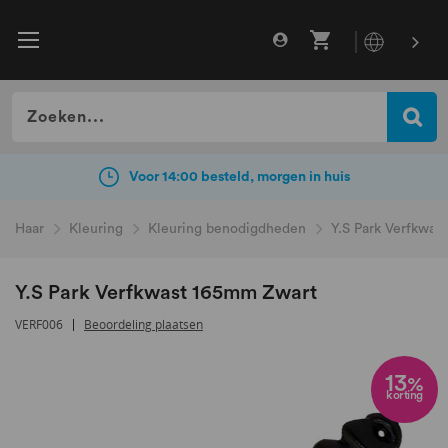
Gratis verzending vanaf €49
incl. BTW
Voor 14:00 besteld, morgen in huis
Haar
Kleuring
Kleuring benodigdheden
Y.S Park Verfkwas
Y.S Park Verfkwast 165mm Zwart
VERF006
Beoordeling plaatsen
Ga
naar
13
%
korting
het
einde
van