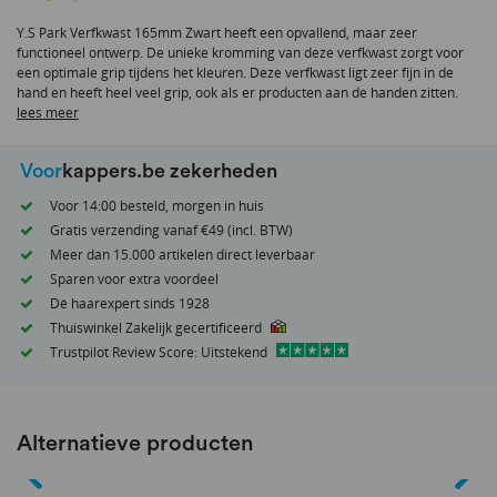
van
Y.S Park Verfkwast 165mm Zwart heeft een opvallend, maar zeer
de
functioneel ontwerp. De unieke kromming van deze verfkwast zorgt voor
afbeeldingen-
een optimale grip tijdens het kleuren. Deze verfkwast ligt zeer fijn in de
gallerij
hand en heeft heel veel grip, ook als er producten aan de handen zitten.
lees meer
Voor
kappers.be zekerheden
Voor 14:00 besteld, morgen in huis
Gratis verzending vanaf €49 (incl. BTW)
Meer dan 15.000 artikelen direct leverbaar
Sparen voor extra voordeel
Dé haarexpert sinds 1928
Thuiswinkel Zakelijk gecertificeerd
Trustpilot Review Score: Uitstekend
Alternatieve producten