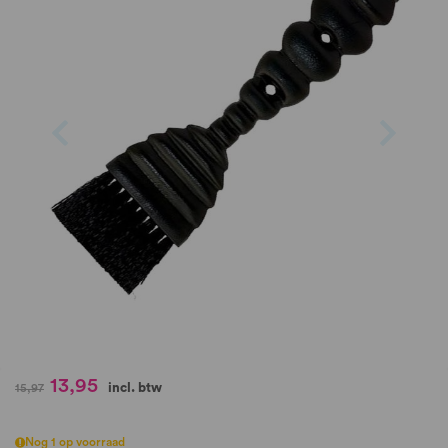
de
afbeeldingen-
gallerij
Ga
13,95
incl. btw
15,97
naar
het
begin
Nog 1 op voorraad